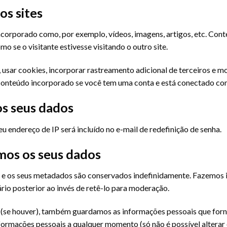
os sites
ncorporado como, por exemplo, vídeos, imagens, artigos, etc. Cont
e o visitante estivesse visitando o outro site.
 usar cookies, incorporar rastreamento adicional de terceiros e m
 conteúdo incorporado se você tem uma conta e está conectado com
s seus dados
eu endereço de IP será incluído no e-mail de redefinição de senha.
os os seus dados
 e os seus metadados são conservados indefinidamente. Fazemos is
o posterior ao invés de retê-lo para moderação.
e (se houver), também guardamos as informações pessoais que forn
informações pessoais a qualquer momento (só não é possível altera